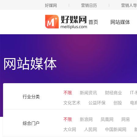
好媒网
营销日历
营销人导
首页
网站媒体
网站媒体
不限
新闻资讯
财经商业
IT
行业分类
文化艺术
公益环保
创投
电
不限
新浪网
凤凰网
网易
综合门户
大众网
人民网
中国新闻网