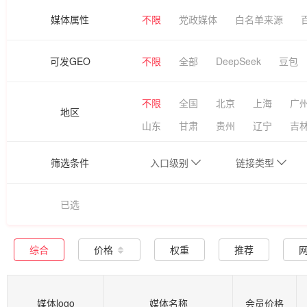
媒体属性
不限
党政媒体
白名单来源
可发GEO
不限
全部
DeepSeek
豆包
不限
全国
北京
上海
广
地区
山东
甘肃
贵州
辽宁
吉
筛选条件
入口级别
链接类型
已选
综合
价格
权重
推荐
媒体logo
媒体名称
会员价格