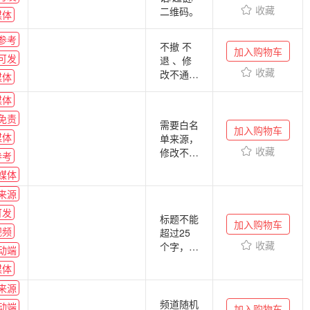
删除
收藏
二维码。
媒体
参考
不撤 不
加入购物车
可发
退 、修
收藏
改不通
媒体
知，频道
媒体
随机，发
稿时间有
免责
需要白名
可能提前
加入购物车
媒体
单来源，
收藏
修改不通
参考
知
媒体
来源
可发
标题不能
加入购物车
视频
超过25
收藏
个字，修
动端
改不提
媒体
醒，图
来源
片，格式
不保证，
频道随机
动端
加入购物车