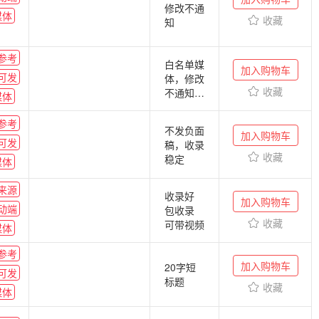
存在版权
修改不通
媒体
风险的图
收藏
知
片会删除
发布。
参考
（注：正
白名单媒
加入购物车
可发
常发布
体，修改
后，图片
收藏
不通知，
媒体
只保证一
联系方式
个月的存
默认删除
参考
不发负面
在期限）
可能会带
加入购物车
可发
稿，收录
免责和广
收藏
稳定
媒体
告字样哈
默认内标
来源
无版权图
收录好
加入购物车
默认删除
动端
包收录
收藏
可带视频
媒体
参考
加入购物车
20字短
可发
标题
收藏
媒体