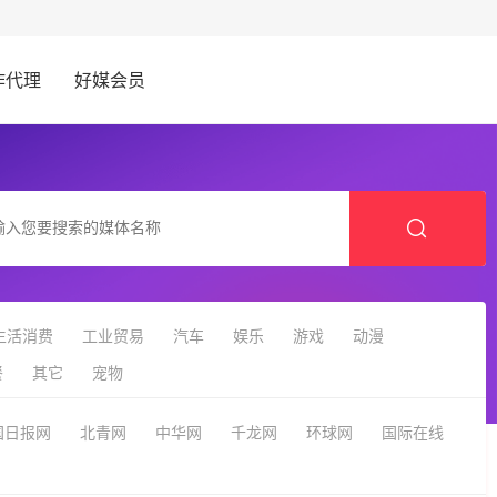
作代理
好媒会员
生活消费
工业贸易
汽车
娱乐
游戏
动漫
餐
其它
宠物
国日报网
北青网
中华网
千龙网
环球网
国际在线