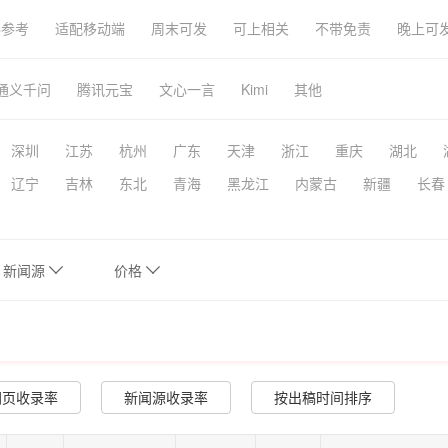
科参考
适配移动端
周末可发
可上相关
不带免责
晚上可
通义千问
腾讯元宝
文心一言
Kimi
其他
深圳
江苏
杭州
广东
天津
浙江
重庆
湖北
辽宁
吉林
东北
青海
黑龙江
内蒙古
新疆
长春
新闻源
价格
网页收录率
新闻源收录率
按出稿时间排序