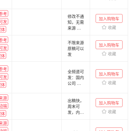
参考
修改不通
加入购物车
可发
知，无需
收藏
来源 好
媒体
出稿，带
免责声明
参考
不限来源
加入购物车
和广告字
可发
原稿可以
眼
收藏
发
媒体
参考
全频道可
加入购物车
可发
发：国内
收藏
公司 娱
媒体
乐 旅游
教育 历
来源
出稿快，
史 科技
加入购物车
动端
周末可
保健 房
收藏
发，内容
车 体育
媒体
不限
风景 等
来源
不发P2P
股票配资
动端