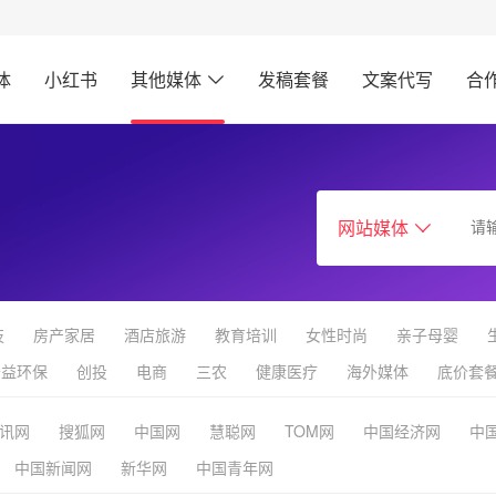
体
小红书
其他媒体
发稿套餐
文案代写
合
网站媒体
技
房产家居
酒店旅游
教育培训
女性时尚
亲子母婴
公益环保
创投
电商
三农
健康医疗
海外媒体
底价套
讯网
搜狐网
中国网
慧聪网
TOM网
中国经济网
中
中国新闻网
新华网
中国青年网