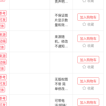
账号随
收藏
责声明，
机，不支
来源处写
持选号，
“商讯”，
参考
修改不通
不保证图
修改不通
加入购物车
知，不包
可发
片显示数
知 ，不
图片数量
收藏
量和效
包图片显
媒体
和显示效
果、修改
示数量及
果
不通知、
来源
效果、不
来源随
加入购物车
链接不包
保证被删
动端
机，修改
存活时间
稿、不包
收藏
不通知，
媒体
排版、
排版不保
有不能识
证，出稿
来源
别的繁体
加入购物车
不能修
动端
字及特殊
改，特殊
收藏
符号导致
媒体
符号有可
出现乱
能乱码，
参考
码，概不
文章中的
无版权图
加入购物车
负责。一
可发
来源默认
不带 简
切联系方
收藏
不带，提
单修改不
媒体
式默认删
交后不能
通知 带
除，来源
撤稿
国家领导
参考
可带电
商讯
加入购物车
人的默认
可发
话/超链/