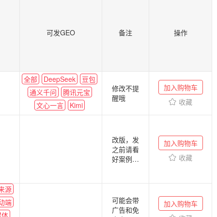
可发GEO
备注
操作
全部
DeepSeek
豆包
加入购物车
修改不提
通义千问
腾讯元宝
醒哦
收藏
文心一言
Kimi
改版，发
加入购物车
之前请看
收藏
好案例再
发！！不
包链接时
效！！！
来源
封号就无
可能会带
动端
加入购物车
售后了，
广告和免
媒体