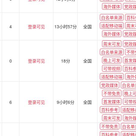
海外媒体
党政
白名单来源
百科
适配移动端
周末
4
登录可见
13小时57分
全国
海外媒体
党政
周末可发
党政
白名单来源
不带
晚上可发
首发
0
登录可见
18分
全国
可带视频
百科
适配移动端
海外
党政媒体
白名单
不带免责
晚上
首发媒体
可带
6
登录可见
9小时6分
全国
百科参考
适配移
周末可发
海外
不带免责
白名单
百科参考
适配移