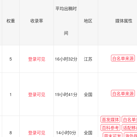
平均出稿时
权重
收录率
地区
媒体属性
间
白名单来源
5
登录可见
16小时32分
江苏
白名单来源
1
登录可见
19小时41分
全国
首发媒体
白名单
百科参考
适配移
8
登录可见
14小时0分
全国
周末可发
海外