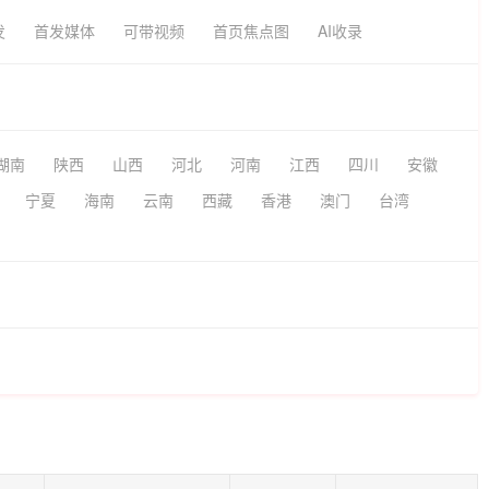
发
首发媒体
可带视频
首页焦点图
AI收录
湖南
陕西
山西
河北
河南
江西
四川
安徽
宁夏
海南
云南
西藏
香港
澳门
台湾