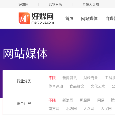
好媒网
营销日历
营销人导航
首页
网站媒体
自媒
网站媒体
不限
新闻资讯
财经商业
IT-科
行业分类
体育运动
食品餐饮
文化艺术
不限
新浪网
凤凰网
网易
腾
综合门户
南方网
北方网
大众网
人民网