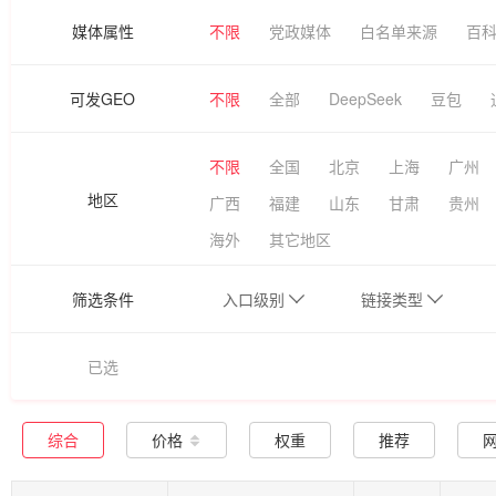
媒体属性
不限
党政媒体
白名单来源
百
可发GEO
不限
全部
DeepSeek
豆包
不限
全国
北京
上海
广州
地区
广西
福建
山东
甘肃
贵州
海外
其它地区
筛选条件
入口级别
链接类型
已选
综合
价格
权重
推荐