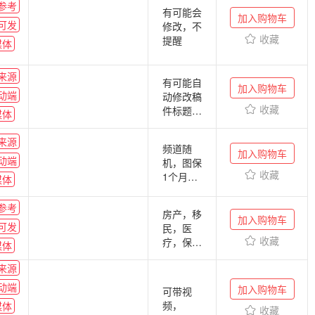
参考
有可能会
加入购物车
可发
修改，不
收藏
提醒
媒体
来源
有可能自
加入购物车
动端
动修改稿
收藏
件标题
媒体
不包链接
时效 不
来源
频道随
包入口图
加入购物车
动端
机，图保
片
收藏
1个月，
媒体
审稿松，
上市公司
参考
房产，移
稿件有几
加入购物车
可发
民，医
率转新浪
收藏
疗，保健
媒体
财经，周
都不发
末节假日
来源
都可发
动端
加入购物车
可带视
频，
媒体
收藏