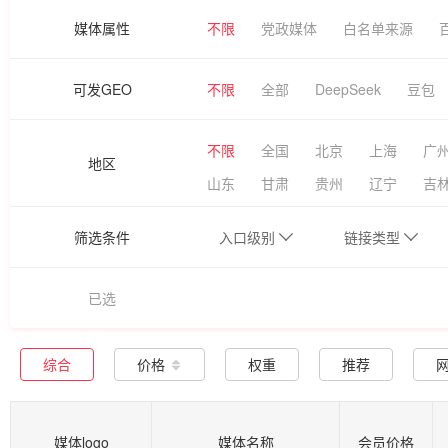
媒体属性
不限
党政媒体
白名单来源
可发GEO
不限
全部
DeepSeek
豆包
不限
全国
北京
上海
广
地区
山东
甘肃
贵州
辽宁
吉
筛选条件
入口级别
链接类型
已选
综合
价格
权重
推荐
媒体logo
媒体名称
会员价格