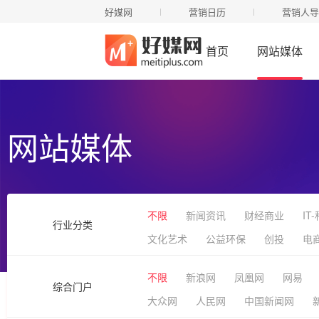
好媒网
营销日历
营销人导
首页
网站媒体
网站媒体
不限
新闻资讯
财经商业
IT
行业分类
文化艺术
公益环保
创投
电
不限
新浪网
凤凰网
网易
综合门户
大众网
人民网
中国新闻网