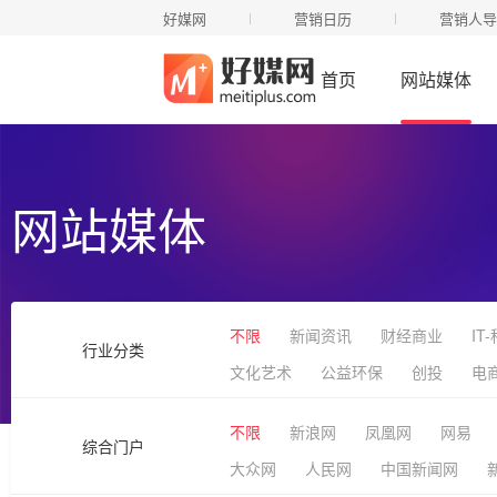
好媒网
营销日历
营销人导
首页
网站媒体
网站媒体
不限
新闻资讯
财经商业
IT
行业分类
文化艺术
公益环保
创投
电
不限
新浪网
凤凰网
网易
综合门户
大众网
人民网
中国新闻网