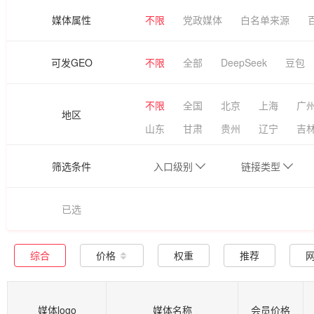
媒体属性
不限
党政媒体
白名单来源
可发GEO
不限
全部
DeepSeek
豆包
不限
全国
北京
上海
广
地区
山东
甘肃
贵州
辽宁
吉
筛选条件
入口级别
链接类型
已选
综合
价格
权重
推荐
媒体logo
媒体名称
会员价格