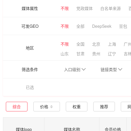
媒体属性
不限
党政媒体
白名单来源
可发GEO
不限
全部
DeepSeek
豆包
不限
全国
北京
上海
广
地区
山东
甘肃
贵州
辽宁
吉
筛选条件
入口级别
链接类型
已选
综合
价格
权重
推荐
媒体logo
媒体名称
会员价格