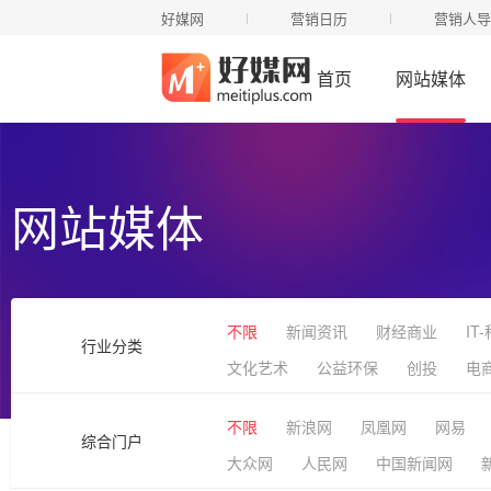
好媒网
营销日历
营销人导
首页
网站媒体
网站媒体
不限
新闻资讯
财经商业
IT
行业分类
文化艺术
公益环保
创投
电
不限
新浪网
凤凰网
网易
综合门户
大众网
人民网
中国新闻网