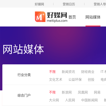
好媒网
营销日历
营销人导
首页
网站媒体
网站媒体
不限
新闻资讯
财经商业
IT
行业分类
文化艺术
公益环保
创投
电
不限
新浪网
凤凰网
网易
综合门户
大众网
人民网
中国新闻网