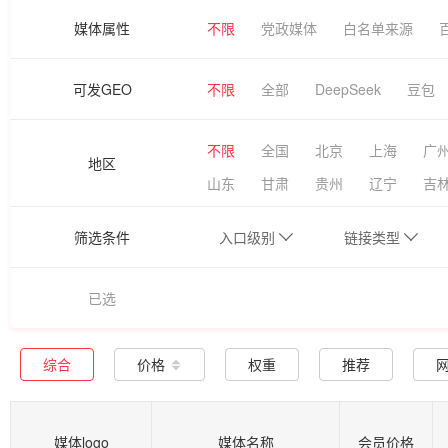
媒体属性
不限
党政媒体
白名单来源
可发GEO
不限
全部
DeepSeek
豆包
不限
全国
北京
上海
广
地区
山东
甘肃
贵州
辽宁
吉
筛选条件
入口级别
链接类型
已选
综合
价格
权重
推荐
媒体logo
媒体名称
会员价格