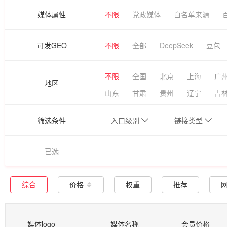
媒体属性
不限
党政媒体
白名单来源
可发GEO
不限
全部
DeepSeek
豆包
不限
全国
北京
上海
广
地区
山东
甘肃
贵州
辽宁
吉
筛选条件
入口级别
链接类型
已选
综合
价格
权重
推荐
媒体logo
媒体名称
会员价格