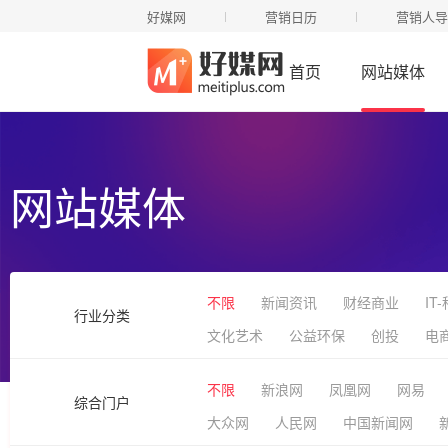
好媒网
营销日历
营销人导
首页
网站媒体
网站媒体
不限
新闻资讯
财经商业
IT
行业分类
文化艺术
公益环保
创投
电
不限
新浪网
凤凰网
网易
综合门户
大众网
人民网
中国新闻网