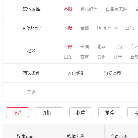
媒体属性
不限
党政媒体
白名单来源
可发GEO
不限
全部
DeepSeek
豆包
不限
全国
北京
上海
广
地区
山东
甘肃
贵州
辽宁
吉
筛选条件
入口级别
链接类型
已选
综合
价格
权重
推荐
媒体logo
媒体名称
会员价格